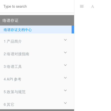
络谱存证
络谱存证文档中心
1 产品简介
2 络谱对接指南
3 络谱工具
4 API 参考
5 政策与规范
6 其它