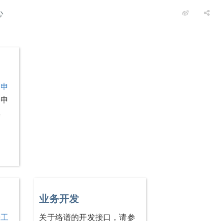
心
务申
份申
操
业务开发
谱工
关于络谱的开发接口，请参