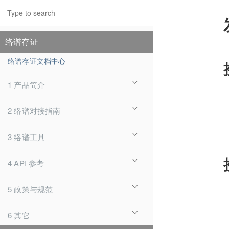
络谱存证
络谱存证文档中心
1 产品简介
2 络谱对接指南
3 络谱工具
4 API 参考
5 政策与规范
6 其它