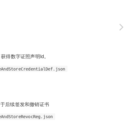
获得数字证照声明Id。
eAndStoreCredentialDef.json
用于后续签发和撤销证书
eAndStoreRevocReg.json